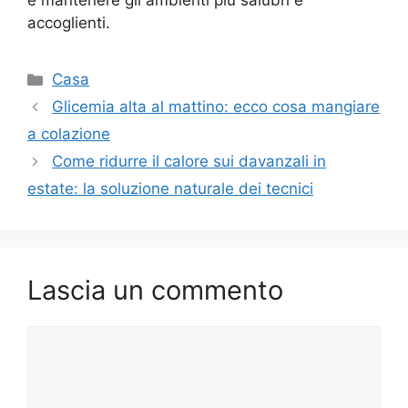
e mantenere gli ambienti più salubri e
accoglienti.
Categorie
Casa
Glicemia alta al mattino: ecco cosa mangiare
a colazione
Come ridurre il calore sui davanzali in
estate: la soluzione naturale dei tecnici
Lascia un commento
Commento